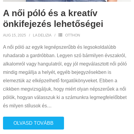
A női póló és a kreatív
önkifejezés lehetőségei
AUG 15, 2025
LA DELIZIA
OTTHON
A női póló az egyik legnépszerűbb és legsokoldalúbb
ruhadarab a gardróbban. Legyen szó bármilyen évszakról,
alkalomról vagy hangulatról, egy jól megválasztott női póló
mindig megállja a helyét, egyéb bejegyzésekben is
elemeztük az elképzelhető forgatókönyveket. Ebben a
cikkben megvizsgáljuk, hogy miért olyan népszerűek a női
pólók, hogyan válasszuk ki a számunkra legmegfelelőbbet
és milyen stílusok és
…
OLVASD TOVÁBB