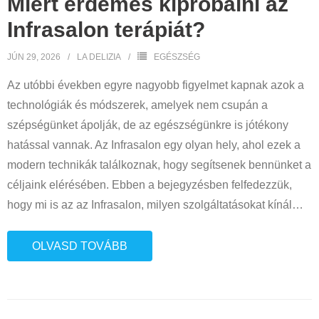
Miért érdemes kipróbálni az
Infrasalon terápiát?
JÚN 29, 2026
LA DELIZIA
EGÉSZSÉG
Az utóbbi években egyre nagyobb figyelmet kapnak azok a
technológiák és módszerek, amelyek nem csupán a
szépségünket ápolják, de az egészségünkre is jótékony
hatással vannak. Az Infrasalon egy olyan hely, ahol ezek a
modern technikák találkoznak, hogy segítsenek bennünket a
céljaink elérésében. Ebben a bejegyzésben felfedezzük,
hogy mi is az az Infrasalon, milyen szolgáltatásokat kínál
…
OLVASD TOVÁBB