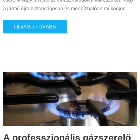
a jármű újra biztonságosan és megbízhatóan működjön.
…
OLVASD TOVÁBB
A professzionális gázszerelő