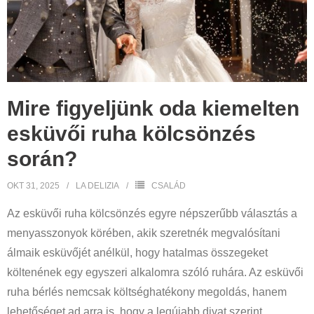
Mire figyeljünk oda kiemelten
esküvői ruha kölcsönzés
során?
OKT 31, 2025
LA DELIZIA
CSALÁD
Az esküvői ruha kölcsönzés egyre népszerűbb választás a
menyasszonyok körében, akik szeretnék megvalósítani
álmaik esküvőjét anélkül, hogy hatalmas összegeket
költenének egy egyszeri alkalomra szóló ruhára. Az esküvői
ruha bérlés nemcsak költséghatékony megoldás, hanem
lehetőséget ad arra is, hogy a legújabb divat szerint