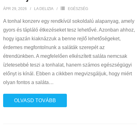
ÁPR 29, 2026
LA DELIZIA
EGÉSZSÉG
A tonhal konzerv egy rendkívül sokoldalú alapanyag, amely
gyors és tápláló étkezéseket tesz lehetővé. Azonban ahhoz,
hogy igazán kiaknázzuk a benne rejlő lehetőségeket,
érdemes megfontolnunk a saláták szerepét az
étrendünkben. A megfelelően elkészített saláta nemcsak
ízletesebbé teszi a tonhalat, hanem számos egészségügyi
előnyt is kínál. Ebben a cikkben megvizsgáljuk, hogy miért
olyan fontos a saláta
…
OLVASD TOVÁBB