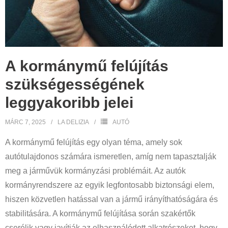
A kormánymű felújítás
szükségességének
leggyakoribb jelei
MÁRC 7, 2025
LA DELIZIA
AUTÓ
A kormánymű felújítás egy olyan téma, amely sok
autótulajdonos számára ismeretlen, amíg nem tapasztalják
meg a járművük kormányzási problémáit. Az autók
kormányrendszere az egyik legfontosabb biztonsági elem,
hiszen közvetlen hatással van a jármű irányíthatóságára és
stabilitására. A kormánymű felújítása során szakértők
cserélik vagy javítják az elhasználódott alkatrészeket, hogy