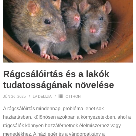
Rágcsálóirtás és a lakók
tudatosságának növelése
JÚN 26, 2025
LA DELIZIA
OTTHON
A rágcsálóirtás mindennapi probléma lehet sok
háztartásban, különösen azokban a környezetekben, ahol a
rágcsálók könnyen hozzáférhetnek élelmiszerhez vagy
menedékhez. A házi egér és a vándorpatkány a