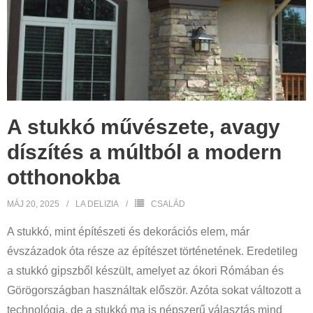
A stukkó művészete, avagy
díszítés a múltból a modern
otthonokba
MÁJ 20, 2025
LA DELIZIA
CSALÁD
A stukkó, mint építészeti és dekorációs elem, már
évszázadok óta része az építészet történetének. Eredetileg
a stukkó gipszből készült, amelyet az ókori Rómában és
Görögországban használtak először. Azóta sokat változott a
technológia, de a stukkó ma is népszerű választás mind