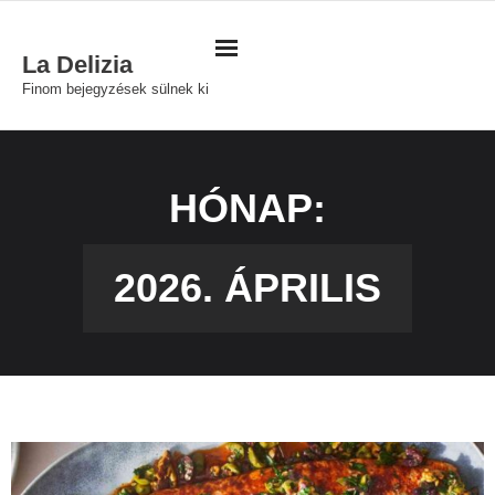
Skip
to
La Delizia
content
Finom bejegyzések sülnek ki
HÓNAP:
2026. ÁPRILIS